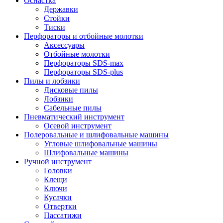
Оснастка
Державки
Стойки
Тиски
Перфораторы и отбойные молотки
Аксессуары
Отбойные молотки
Перфораторы SDS-max
Перфораторы SDS-plus
Пилы и лобзики
Дисковые пилы
Лобзики
Сабельные пилы
Пневматический инструмент
Осевой инструмент
Полеровальные и шлифовальные машины
Угловые шлифовальные машины
Шлифовальные машины
Ручной инструмент
Головки
Клещи
Ключи
Кусачки
Отвертки
Пассатижи