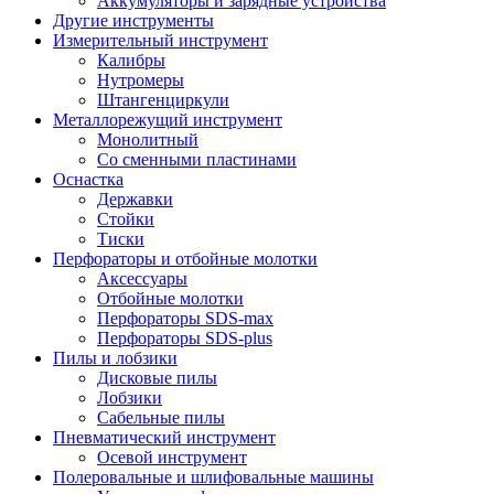
Аккумуляторы и зарядные устройства
Другие инструменты
Измерительный инструмент
Калибры
Нутромеры
Штангенциркули
Металлорежущий инструмент
Монолитный
Со сменными пластинами
Оснастка
Державки
Стойки
Тиски
Перфораторы и отбойные молотки
Аксессуары
Отбойные молотки
Перфораторы SDS-max
Перфораторы SDS-plus
Пилы и лобзики
Дисковые пилы
Лобзики
Сабельные пилы
Пневматический инструмент
Осевой инструмент
Полеровальные и шлифовальные машины