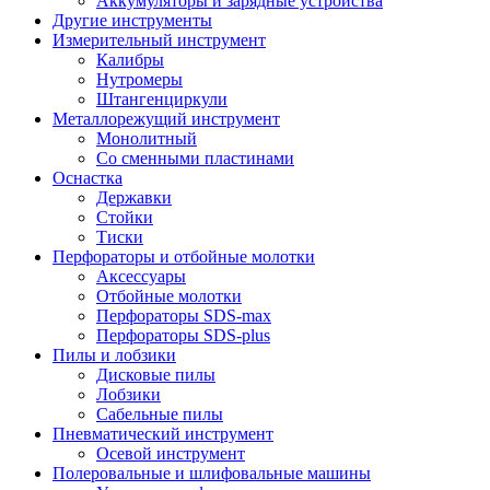
Аккумуляторы и зарядные устройства
Другие инструменты
Измерительный инструмент
Калибры
Нутромеры
Штангенциркули
Металлорежущий инструмент
Монолитный
Со сменными пластинами
Оснастка
Державки
Стойки
Тиски
Перфораторы и отбойные молотки
Аксессуары
Отбойные молотки
Перфораторы SDS-max
Перфораторы SDS-plus
Пилы и лобзики
Дисковые пилы
Лобзики
Сабельные пилы
Пневматический инструмент
Осевой инструмент
Полеровальные и шлифовальные машины