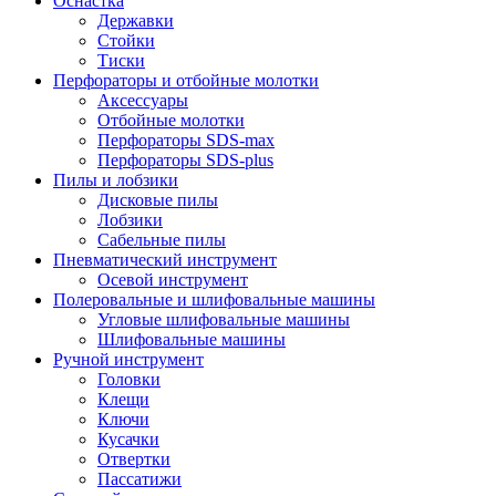
Оснастка
Державки
Стойки
Тиски
Перфораторы и отбойные молотки
Аксессуары
Отбойные молотки
Перфораторы SDS-max
Перфораторы SDS-plus
Пилы и лобзики
Дисковые пилы
Лобзики
Сабельные пилы
Пневматический инструмент
Осевой инструмент
Полеровальные и шлифовальные машины
Угловые шлифовальные машины
Шлифовальные машины
Ручной инструмент
Головки
Клещи
Ключи
Кусачки
Отвертки
Пассатижи