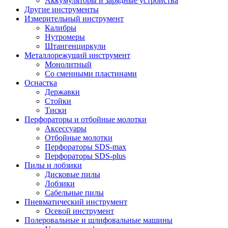
Аккумуляторы и зарядные устройства
Другие инструменты
Измерительный инструмент
Калибры
Нутромеры
Штангенциркули
Металлорежущий инструмент
Монолитный
Со сменными пластинами
Оснастка
Державки
Стойки
Тиски
Перфораторы и отбойные молотки
Аксессуары
Отбойные молотки
Перфораторы SDS-max
Перфораторы SDS-plus
Пилы и лобзики
Дисковые пилы
Лобзики
Сабельные пилы
Пневматический инструмент
Осевой инструмент
Полеровальные и шлифовальные машины