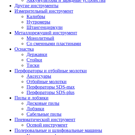
Аккумуляторы и зарядные устройства
Другие инструменты
Измерительный инструмент
Калибры
Нутромеры
Штангенциркули
Металлорежущий инструмент
Монолитный
Со сменными пластинами
Оснастка
Державки
Стойки
Тиски
Перфораторы и отбойные молотки
Аксессуары
Отбойные молотки
Перфораторы SDS-max
Перфораторы SDS-plus
Пилы и лобзики
Дисковые пилы
Лобзики
Сабельные пилы
Пневматический инструмент
Осевой инструмент
Полеровальные и шлифовальные машины