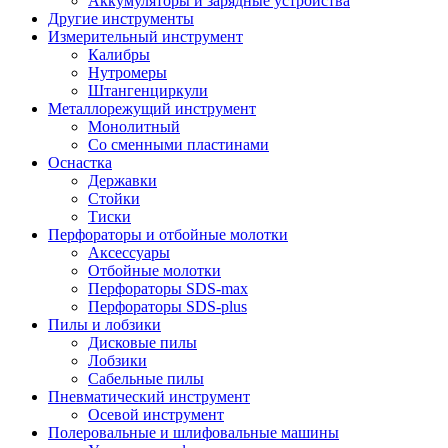
Аккумуляторы и зарядные устройства
Другие инструменты
Измерительный инструмент
Калибры
Нутромеры
Штангенциркули
Металлорежущий инструмент
Монолитный
Со сменными пластинами
Оснастка
Державки
Стойки
Тиски
Перфораторы и отбойные молотки
Аксессуары
Отбойные молотки
Перфораторы SDS-max
Перфораторы SDS-plus
Пилы и лобзики
Дисковые пилы
Лобзики
Сабельные пилы
Пневматический инструмент
Осевой инструмент
Полеровальные и шлифовальные машины