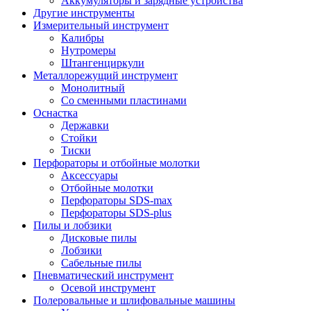
Аккумуляторы и зарядные устройства
Другие инструменты
Измерительный инструмент
Калибры
Нутромеры
Штангенциркули
Металлорежущий инструмент
Монолитный
Со сменными пластинами
Оснастка
Державки
Стойки
Тиски
Перфораторы и отбойные молотки
Аксессуары
Отбойные молотки
Перфораторы SDS-max
Перфораторы SDS-plus
Пилы и лобзики
Дисковые пилы
Лобзики
Сабельные пилы
Пневматический инструмент
Осевой инструмент
Полеровальные и шлифовальные машины