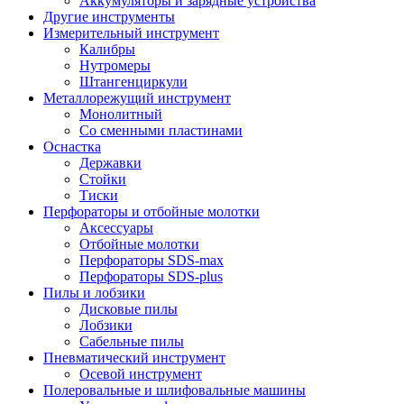
Аккумуляторы и зарядные устройства
Другие инструменты
Измерительный инструмент
Калибры
Нутромеры
Штангенциркули
Металлорежущий инструмент
Монолитный
Со сменными пластинами
Оснастка
Державки
Стойки
Тиски
Перфораторы и отбойные молотки
Аксессуары
Отбойные молотки
Перфораторы SDS-max
Перфораторы SDS-plus
Пилы и лобзики
Дисковые пилы
Лобзики
Сабельные пилы
Пневматический инструмент
Осевой инструмент
Полеровальные и шлифовальные машины