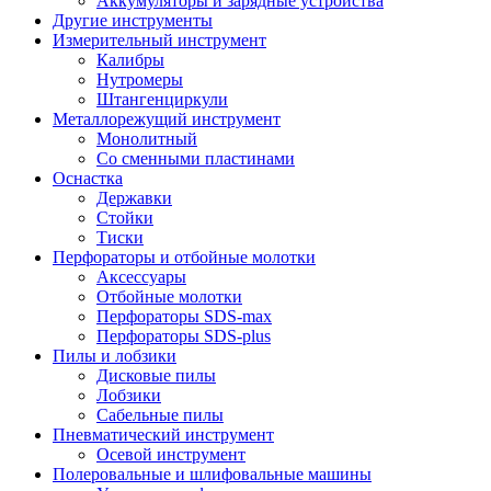
Аккумуляторы и зарядные устройства
Другие инструменты
Измерительный инструмент
Калибры
Нутромеры
Штангенциркули
Металлорежущий инструмент
Монолитный
Со сменными пластинами
Оснастка
Державки
Стойки
Тиски
Перфораторы и отбойные молотки
Аксессуары
Отбойные молотки
Перфораторы SDS-max
Перфораторы SDS-plus
Пилы и лобзики
Дисковые пилы
Лобзики
Сабельные пилы
Пневматический инструмент
Осевой инструмент
Полеровальные и шлифовальные машины